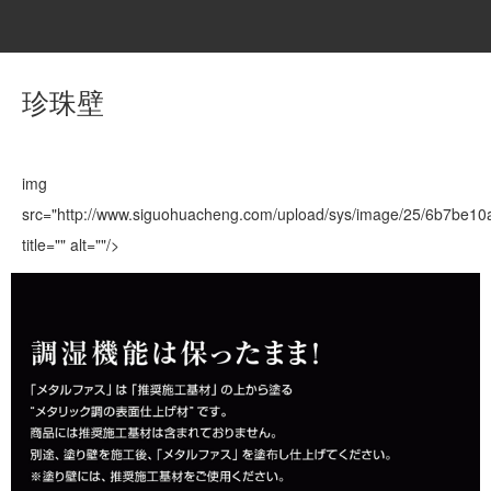
珍珠壁
img
src="http://www.siguohuacheng.com/upload/sys/image/25/6b7be1
title="" alt=""/>