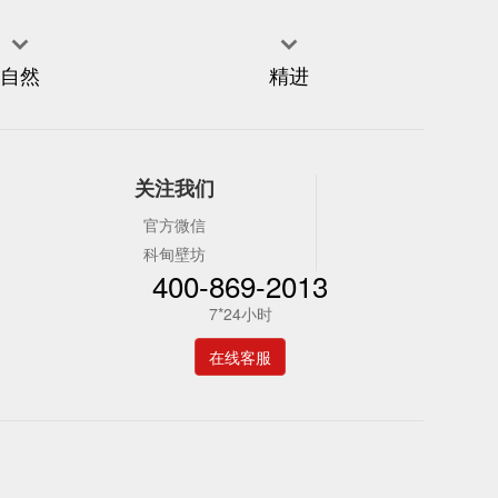


自然
精进
关注我们
官方微信
科甸壁坊
400-869-2013
7*24小时
在线客服