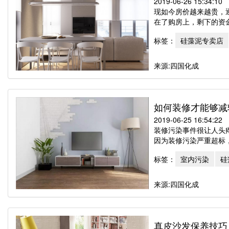
2019-06-26 15:34:10
现如今房价越来越贵，
在了购房上，剩下的资金
标签：
硅藻泥专卖店
来源:四国化成
如何装修才能够减
2019-06-25 16:54:22
装修污染事件很让人头
因为装修污染严重超标，
标签：
室内污染
硅
来源:四国化成
真皮沙发保养技巧