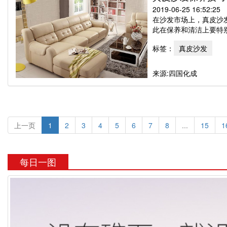
2019-06-25 16:52:25
在沙发市场上，真皮沙
此在保养和清洁上要特别
标签：
真皮沙发
来源:四国化成
上一页
1
2
3
4
5
6
7
8
...
15
1
每日一图