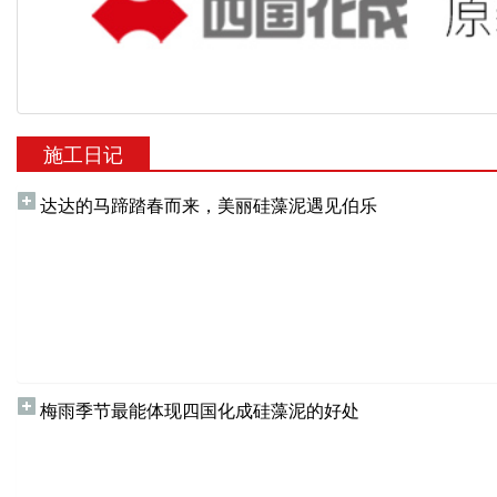
施工日记
达达的马蹄踏春而来，美丽硅藻泥遇见伯乐
梅雨季节最能体现四国化成硅藻泥的好处